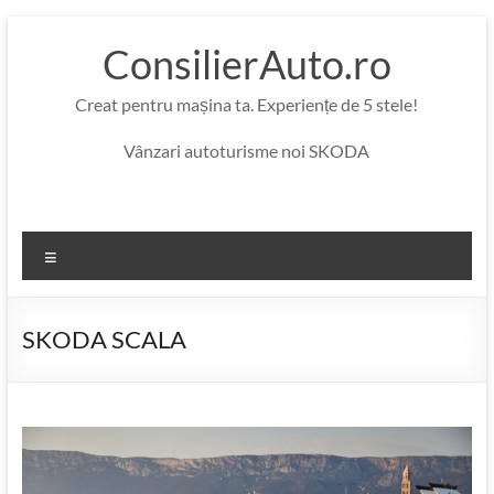
Skip
to
ConsilierAuto.ro
content
Creat pentru mașina ta. Experiențe de 5 stele!
Vânzari autoturisme noi SKODA
Menu
SKODA SCALA