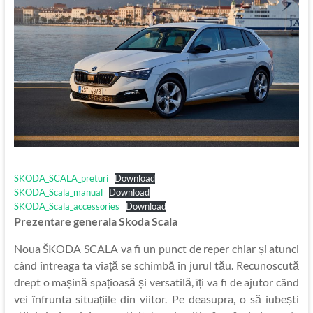
SKODA_SCALA_preturi
Download
SKODA_Scala_manual
Download
SKODA_Scala_accessories
Download
Prezentare generala Skoda Scala
Noua ŠKODA SCALA va fi un punct de reper chiar și atunci
când întreaga ta viață se schimbă în jurul tău. Recunoscută
drept o mașină spațioasă și versatilă, îți va fi de ajutor când
vei înfrunta situațiile din viitor. Pe deasupra, o să iubești