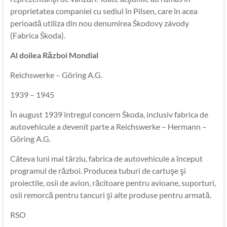
proprietatea companiei cu sediul în Pilsen, care în acea
perioadă utiliza din nou denumirea Škodovy závody
(Fabrica Škoda).
Al doilea Război Mondial
Reichswerke – Göring A.G.
1939 – 1945
În august 1939 întregul concern Škoda, inclusiv fabrica de
autovehicule a devenit parte a Reichswerke – Hermann –
Göring A.G.
Câteva luni mai târziu, fabrica de autovehicule a început
programul de război. Producea tuburi de cartuşe şi
proiectile, osii de avion, răcitoare pentru avioane, suporturi,
osii remorcă pentru tancuri şi alte produse pentru armată.
RSO