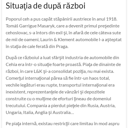
Situaţia de după război
Poporul ceh a pus capăt stăpânirii austriece în anul 1918.
Tomáš Garrigue Masaryk, care a devenit primul preşedinte
cehoslovac, s-a întors din exil şi, în afară de cele câteva sute
de mii de oameni, Laurin & Klement automobile l-a aşteptat
în staţia de cale ferată din Praga.
După ce războiul a luat sfârşit industria de automobile din
Cehia era într-o situaţie foarte proastă. Piaţa de dinainte de
război, în care L&K şi-a consolidat poziţia, nu mai exista.
Comerţul internaţional părea să fie într-un haos total,
vechile legături erau rupte, transportul internaţional era
inexistent, reprezentanţele de vânzări şi depozitele
construite cu o mulţime de eforturi ţineau de domeniul
trecutului. Compania a pierdut pieţele din Rusia, Austria,
Ungaria, Italia, Anglia şi Australia…
Pe piaţa internă, existau restricţii care limitau în mod aspru