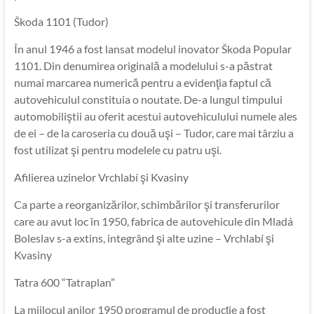
Škoda 1101 (Tudor)
În anul 1946 a fost lansat modelul inovator Škoda Popular
1101. Din denumirea originală a modelului s-a păstrat
numai marcarea numerică pentru a evidenţia faptul că
autovehiculul constituia o noutate. De-a lungul timpului
automobiliştii au oferit acestui autovehiculului numele ales
de ei – de la caroseria cu două uşi – Tudor, care mai târziu a
fost utilizat şi pentru modelele cu patru uşi.
Afilierea uzinelor Vrchlabí şi Kvasiny
Ca parte a reorganizărilor, schimbărilor şi transferurilor
care au avut loc în 1950, fabrica de autovehicule din Mladá
Boleslav s-a extins, integrând şi alte uzine – Vrchlabí şi
Kvasiny
Tatra 600 “Tatraplan”
La mijlocul anilor 1950 programul de producţie a fost