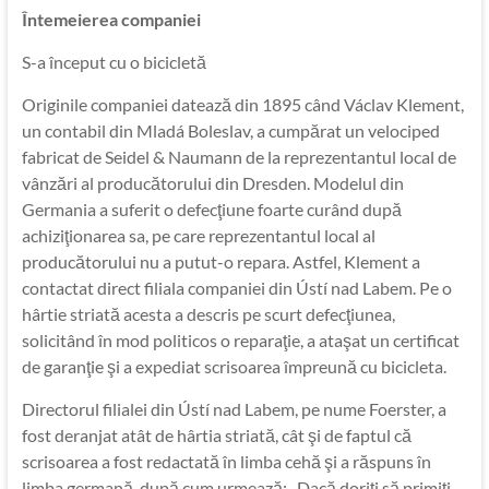
Întemeierea companiei
S-a început cu o bicicletă
Originile companiei datează din 1895 când Václav Klement,
un contabil din Mladá Boleslav, a cumpărat un velociped
fabricat de Seidel & Naumann de la reprezentantul local de
vânzări al producătorului din Dresden. Modelul din
Germania a suferit o defecţiune foarte curând după
achiziţionarea sa, pe care reprezentantul local al
producătorului nu a putut-o repara. Astfel, Klement a
contactat direct filiala companiei din Ústí nad Labem. Pe o
hârtie striată acesta a descris pe scurt defecţiunea,
solicitând în mod politicos o reparaţie, a ataşat un certificat
de garanţie şi a expediat scrisoarea împreună cu bicicleta.
Directorul filialei din Ústí nad Labem, pe nume Foerster, a
fost deranjat atât de hârtia striată, cât şi de faptul că
scrisoarea a fost redactată în limba cehă şi a răspuns în
limba germană, după cum urmează: „Dacă doriţi să primiţi