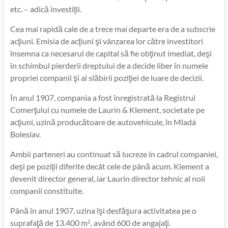
etc. – adică investiţii.
Cea mai rapidă cale de a trece mai departe era de a subscrie
acţiuni. Emisia de acţiuni şi vânzarea lor către investitori
însemna ca necesarul de capital să fie obţinut imediat, deşi
în schimbul pierderii dreptului de a decide liber în numele
propriei companii şi al slăbirii poziţiei de luare de decizii.
În anul 1907, compania a fost înregistrată la Registrul
Comerţului cu numele de Laurin & Klement, societate pe
acţiuni, uzină producătoare de autovehicule, în Mladá
Boleslav.
Ambii parteneri au continuat să lucreze în cadrul companiei,
deşi pe poziţii diferite decât cele de până acum. Klement a
devenit director general, iar Laurin director tehnic al noii
companii constituite.
Până în anul 1907, uzina îşi desfăşura activitatea pe o
suprafaţă de 13.400 m
, având 600 de angajaţi.
2