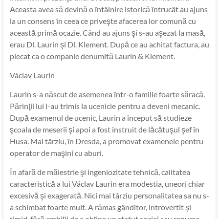
Aceasta avea să devină o întâlnire istorică întrucât au ajuns
la un consens în ceea ce priveşte afacerea lor comună cu
această primă ocazie. Când au ajuns şi s-au aşezat la masă,
erau Dl. Laurin şi Dl. Klement. După ce au achitat factura, au
plecat ca o companie denumită Laurin & Klement.
Václav Laurin
Laurin s-a născut de asemenea într-o familie foarte săracă.
Părinţii lui l-au trimis la ucenicie pentru a deveni mecanic.
După examenul de ucenic, Laurin a început să studieze
şcoala de meserii şi apoi a fost instruit de lăcătuşul şef în
Husa. Mai târziu, în Dresda, a promovat examenele pentru
operator de maşini cu aburi.
În afară de măiestrie şi ingeniozitate tehnică, calitatea
caracteristică a lui Václav Laurin era modestia, uneori chiar
excesivă şi exagerată. Nici mai târziu personalitatea sa nu s-
a schimbat foarte mult. A rămas gânditor, introvertit şi
timid, fără ambiţii de a obţine un statut social sau renume.