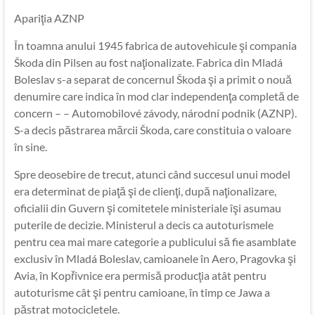
Apariţia AZNP
În toamna anului 1945 fabrica de autovehicule şi compania
Škoda din Pilsen au fost naţionalizate. Fabrica din Mladá
Boleslav s-a separat de concernul Škoda şi a primit o nouă
denumire care indica în mod clar independenţa completă de
concern – – Automobilové závody, národní podnik (AZNP).
S-a decis păstrarea mărcii Škoda, care constituia o valoare
în sine.
Spre deosebire de trecut, atunci când succesul unui model
era determinat de piaţă şi de clienţi, după naţionalizare,
oficialii din Guvern şi comitetele ministeriale îşi asumau
puterile de decizie. Ministerul a decis ca autoturismele
pentru cea mai mare categorie a publicului să fie asamblate
exclusiv în Mladá Boleslav, camioanele în Aero, Pragovka şi
Avia, în Kopřivnice era permisă producţia atât pentru
autoturisme cât şi pentru camioane, în timp ce Jawa a
păstrat motocicletele.