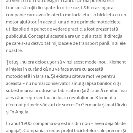
au venit cu un nou design în cadrul căruia puterea era
transmisă roţii din spate. În orice caz, L&K era singura
companie care avea în ofertă motocicleta – o bicicletă cu un
motor ajutător. În acea zi, una dintre primele motociclete
utilizabile din punct de vedere practic, a fost prezentată
publicului. Conceptul acesteia era unic şi a stabilit direcţia
pe care s-au dezvoltat mijloacele de transport până în zilele
noastre.
Ţotuşi, nu era deloc uşor să vinzi acest model nou. Klement
a înţeles în curând că nu va face avere cu această
motocicletă în ţara sa. Şi existau câteva motive pentru
aceasta – nu numai conservatorismul şi lipsa banilor, ci şi
subestimarea produselor fabricate în ţară, tipică cehilor, mai
ales când reprezentau un lucru revoluţionar. Klement a
efectuat primele vânzări de succes în Germania şi mai târziu
şi în Anglia.
În anul 1900, compania s-a extins din nou – avea deja 68 de
angajaţi. Compania a redus preţul bicicletelor sale precum şi