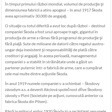
În timpul primului război mondial, volumul de producţie şi
dimensiunea fabricii a atins apogeul – în anul 1917 Škoda
avea aproximativ 30.000 de angajaţi.
O situaţie cu totul diferită a avut loc după război – destinul
companiei Škoda a fost unul aproape tragic, gigantul în
producţia de arme a rămas fără programul de producţie şi
fără piaţă. Sute de milioane de datorii către regatul austro-
ungar deja inexistent şi responsabilităţi de plată către
creditori şi angajaţi. În aceea perioadă, managementul
companiei s-a stabilit în străinătate unde a găsit un
partener puternic într-o fabrică de arme, care a cumpărat
cele mai multe dintre acţiunile Škoda.
În anul 1919 numele companiei s-a schimbat – Škodovy
závodym a.s. a devenit Akciová společnost dříve Škodovy
závody v Plzni (Societate pe acţiuni, cunoscută anterior ca
fabrica Škoda din Pilsen).
Până la mijlocul anilor 1920 Škoda şi-a recâştigat renumele