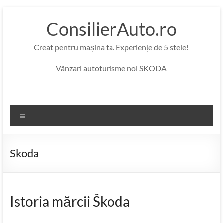
Skip
to
ConsilierAuto.ro
content
Creat pentru mașina ta. Experiențe de 5 stele!
Vânzari autoturisme noi SKODA
Menu
Skoda
Istoria mărcii Škoda