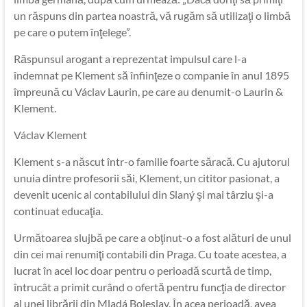
un răspuns din partea noastră, vă rugăm să utilizaţi o limbă
pe care o putem înţelege”.
Răspunsul arogant a reprezentat impulsul care l-a
îndemnat pe Klement să înfiinţeze o companie în anul 1895
împreună cu Václav Laurin, pe care au denumit-o Laurin &
Klement.
Václav Klement
Klement s-a născut într-o familie foarte săracă. Cu ajutorul
unuia dintre profesorii săi, Klement, un cititor pasionat, a
devenit ucenic al contabilului din Slaný şi mai târziu şi-a
continuat educaţia.
Următoarea slujbă pe care a obţinut-o a fost alături de unul
din cei mai renumiţi contabili din Praga. Cu toate acestea, a
lucrat în acel loc doar pentru o perioadă scurtă de timp,
întrucât a primit curând o ofertă pentru funcţia de director
al unei librării din Mladá Boleslav. În acea perioadă, avea