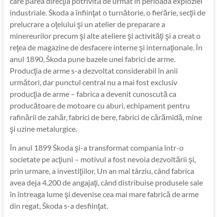
care părea direcţia potrivită de urmat în perioada exploziei
industriale. Škoda a înfiinţat o turnătorie, o fierărie, secţii de
prelucrare a oţelului şi un atelier de preparare a
minereurilor precum şi alte ateliere şi activităţi şi a creat o
reţea de magazine de desfacere interne şi internaţionale. În
anul 1890, Škoda pune bazele unei fabrici de arme.
Producţia de arme s-a dezvoltat considerabil în anii
următori, dar punctul central nu a mai fost exclusiv
producţia de arme – fabrica a devenit cunoscută ca
producătoare de motoare cu aburi, echipament pentru
rafinării de zahăr, fabrici de bere, fabrici de cărămidă, mine
şi uzine metalurgice.
În anul 1899 Škoda şi-a transformat compania într-o
societate pe acţiuni – motivul a fost nevoia dezvoltării şi,
prin urmare, a investiţiilor. Un an mai târziu, când fabrica
avea deja 4.200 de angajaţi, când distribuise produsele sale
în întreaga lume şi devenise cea mai mare fabrică de arme
din regat, Škoda s-a desfiinţat.