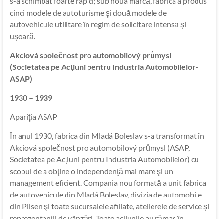
s-a schimbat foarte rapid; sub noua marcă, fabrica a produs
cinci modele de autoturisme şi două modele de
autovehicule utilitare în regim de solicitare intensă şi
uşoară.
Akciová společnost pro automobilový průmysl
(Societatea pe Acţiuni pentru Industria Automobilelor-
ASAP)
1930 – 1939
Apariţia ASAP
În anul 1930, fabrica din Mladá Boleslav s-a transformat în
Akciová společnost pro automobilový průmysl (ASAP,
Societatea pe Acţiuni pentru Industria Automobilelor) cu
scopul de a obţine o independenţă mai mare şi un
management eficient. Compania nou formată a unit fabrica
de autovehicule din Mladá Boleslav, divizia de automobile
din Pilsen şi toate sucursalele afiliate, atelierele de service şi
reprezentanţii de vânzări. Toate acţiunile au rămas în