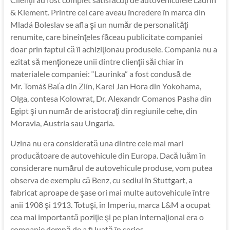
& Klement. Printre cei care aveau încredere în marca din
Mladá Boleslav se afla şi un număr de personalităţi
renumite, care bineînţeles făceau publicitate companiei
doar prin faptul că îi achiziţionau produsele. Compania nu a
ezitat să menţioneze unii dintre clienţii săi chiar în
materialele companiei: “Laurinka” a fost condusă de
Mr. Tomáš Baťa din Zlín, Karel Jan Hora din Yokohama,
Olga, contesa Kolowrat, Dr. Alexandr Comanos Pasha din
Egipt şi un număr de aristocraţi din regiunile cehe, din
Moravia, Austria sau Ungaria.
Uzina nu era considerată una dintre cele mai mari
producătoare de autovehicule din Europa. Dacă luăm în
considerare numărul de autovehicule produse, vom putea
observa de exemplu că Benz, cu sediul în Stuttgart, a
fabricat aproape de şase ori mai multe autovehicule între
anii 1908 şi 1913. Totuşi, în Imperiu, marca L&M a ocupat
cea mai importantă poziţie şi pe plan internaţional era o
companie demnă de a fi luată în serios.