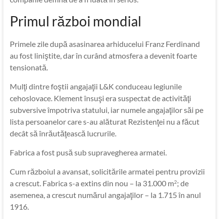
Primul război mondial
Primele zile după asasinarea arhiducelui Franz Ferdinand
au fost liniştite, dar în curând atmosfera a devenit foarte
tensionată.
Mulţi dintre foştii angajaţii L&K conduceau legiunile
cehoslovace. Klement însuşi era suspectat de activităţi
subversive împotriva statului, iar numele angajaţilor săi pe
lista persoanelor care s-au alăturat Rezistenţei nu a făcut
decât să înrăutăţească lucrurile.
Fabrica a fost pusă sub supravegherea armatei.
Cum războiul a avansat, solicitările armatei pentru provizii
a crescut. Fabrica s-a extins din nou – la 31.000 m
; de
2
asemenea, a crescut numărul angajaţilor – la 1.715 în anul
1916.