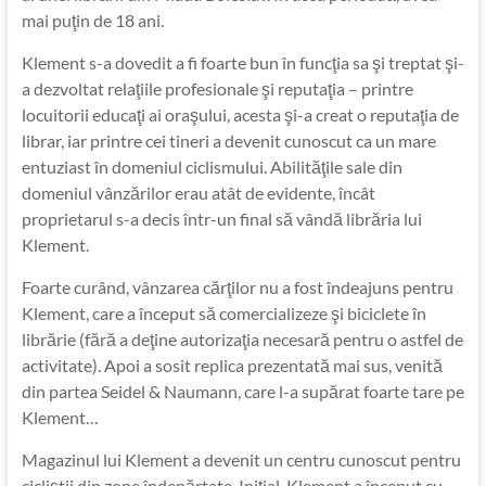
mai puţin de 18 ani.
Klement s-a dovedit a fi foarte bun în funcţia sa şi treptat şi-
a dezvoltat relaţiile profesionale şi reputaţia – printre
locuitorii educaţi ai oraşului, acesta şi-a creat o reputaţia de
librar, iar printre cei tineri a devenit cunoscut ca un mare
entuziast în domeniul ciclismului. Abilităţile sale din
domeniul vânzărilor erau atât de evidente, încât
proprietarul s-a decis într-un final să vândă librăria lui
Klement.
Foarte curând, vânzarea cărţilor nu a fost îndeajuns pentru
Klement, care a început să comercializeze şi biciclete în
librărie (fără a deţine autorizaţia necesară pentru o astfel de
activitate). Apoi a sosit replica prezentată mai sus, venită
din partea Seidel & Naumann, care l-a supărat foarte tare pe
Klement…
Magazinul lui Klement a devenit un centru cunoscut pentru
cicliştii din zone îndepărtate. Iniţial, Klement a început cu