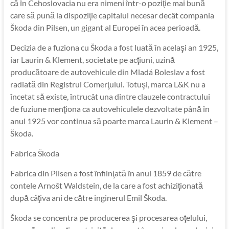
că în Cehoslovacia nu era nimeni într-o poziţie mai bună
care să pună la dispoziţie capitalul necesar decât compania
Škoda din Pilsen, un gigant al Europei în acea perioadă.
Decizia de a fuziona cu Škoda a fost luată în acelaşi an 1925,
iar Laurin & Klement, societate pe acţiuni, uzină
producătoare de autovehicule din Mladá Boleslav a fost
radiată din Registrul Comerţului. Totuşi, marca L&K nu a
încetat să existe, întrucât una dintre clauzele contractului
de fuziune menţiona ca autovehiculele dezvoltate până în
anul 1925 vor continua să poarte marca Laurin & Klement –
Škoda.
Fabrica Škoda
Fabrica din Pilsen a fost înfiinţată în anul 1859 de către
contele Arnošt Waldstein, de la care a fost achiziţionată
după câţiva ani de către inginerul Emil Škoda.
Škoda se concentra pe producerea şi procesarea oţelului,