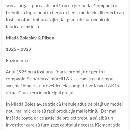
scară largă – părea absurd în acea perioadă. Compania a
trebuit să lupte pentru fiecare client; modelele din ofertă au
fost constant îmbunătăţite, iar gama de autovehicule
fabricate extinsă.
Mladá Boleslav & Pilsen
1925 – 1929
Fuzionarea
Anul 1925 nu a fost unul foarte promiţător pentru
companie. Se părea că mărcii L&K i-a cam trecut timpul –
sau, mai bine zis, autovehiculele competitive lăsau L&K în
urmă. Cauza era în principal preţul.
În Mladá Boleslav, se ştia că trebuie adus pe piaţă un model
nou, mai mic, care să facă producţia mai ieftină…Dar mai
întâi de toate, orice astfel de proiect trebuia să aibă un
investitor care să furnizeze capitalul necesar. Klement ştia