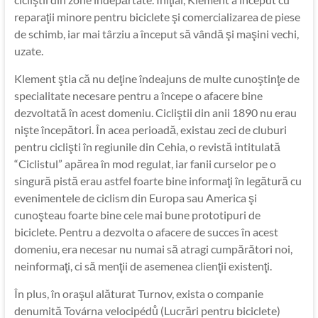
reparaţii minore pentru biciclete şi comercializarea de piese
de schimb, iar mai târziu a început să vândă şi maşini vechi,
uzate.
Klement ştia că nu deţine îndeajuns de multe cunoştinţe de
specialitate necesare pentru a începe o afacere bine
dezvoltată în acest domeniu. Cicliştii din anii 1890 nu erau
nişte începători. În acea perioadă, existau zeci de cluburi
pentru ciclişti în regiunile din Cehia, o revistă intitulată
“Ciclistul” apărea în mod regulat, iar fanii curselor pe o
singură pistă erau astfel foarte bine informaţi în legătură cu
evenimentele de ciclism din Europa sau America şi
cunoşteau foarte bine cele mai bune prototipuri de
biciclete. Pentru a dezvolta o afacere de succes în acest
domeniu, era necesar nu numai să atragi cumpărători noi,
neinformaţi, ci să menţii de asemenea clienţii existenţi.
În plus, în oraşul alăturat Turnov, exista o companie
denumită Továrna velocipédů (Lucrări pentru biciclete)