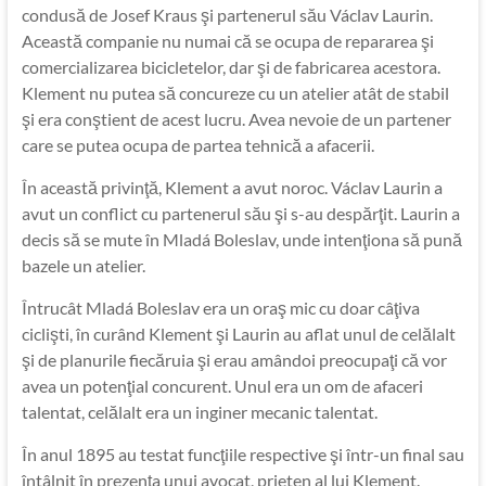
condusă de Josef Kraus şi partenerul său Václav Laurin.
Această companie nu numai că se ocupa de repararea şi
comercializarea bicicletelor, dar şi de fabricarea acestora.
Klement nu putea să concureze cu un atelier atât de stabil
şi era conştient de acest lucru. Avea nevoie de un partener
care se putea ocupa de partea tehnică a afacerii.
În această privinţă, Klement a avut noroc. Václav Laurin a
avut un conflict cu partenerul său şi s-au despărţit. Laurin a
decis să se mute în Mladá Boleslav, unde intenţiona să pună
bazele un atelier.
Întrucât Mladá Boleslav era un oraş mic cu doar câţiva
ciclişti, în curând Klement şi Laurin au aflat unul de celălalt
şi de planurile fiecăruia şi erau amândoi preocupaţi că vor
avea un potenţial concurent. Unul era un om de afaceri
talentat, celălalt era un inginer mecanic talentat.
În anul 1895 au testat funcţiile respective şi într-un final sau
întâlnit în prezenţa unui avocat, prieten al lui Klement.