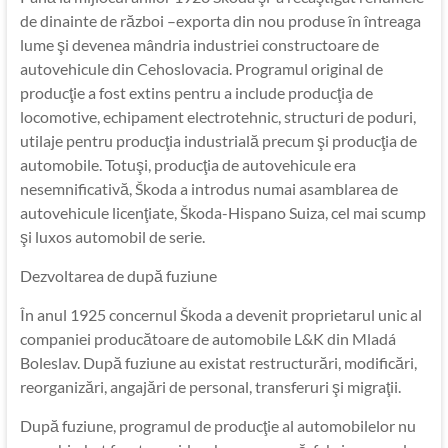
de dinainte de război –exporta din nou produse în întreaga
lume şi devenea mândria industriei constructoare de
autovehicule din Cehoslovacia. Programul original de
producţie a fost extins pentru a include producţia de
locomotive, echipament electrotehnic, structuri de poduri,
utilaje pentru producţia industrială precum şi producţia de
automobile. Totuşi, producţia de autovehicule era
nesemnificativă, Škoda a introdus numai asamblarea de
autovehicule licenţiate, Škoda-Hispano Suiza, cel mai scump
şi luxos automobil de serie.
Dezvoltarea de după fuziune
În anul 1925 concernul Škoda a devenit proprietarul unic al
companiei producătoare de automobile L&K din Mladá
Boleslav. După fuziune au existat restructurări, modificări,
reorganizări, angajări de personal, transferuri şi migraţii.
După fuziune, programul de producţie al automobilelor nu