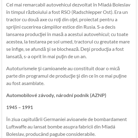
Cel mai remarcabil autovehicul dezvoltat în Mladá Boleslav
în timpul războiului a fost RSO (Radschlepper Ost). Era un
tractor cu două axe cu roţi din oţel, proiectat pentru a
sprijini cucerirea câmpiilor estice din Rusia. S-a decis
lansarea producţiei în masă a acestui autovehicul; cu toate
acestea, la testarea pe sol umed, tractorul cu greutate mare
se înfige, se afundă şi se blochează. Deşi producţia a fost
lansată, s-a oprit în mai puţin de un an.
Autoturismele şi camioanele au constituit doar o mică
parte din programul de producţie şi din ce în ce mai puţine
au fost asamblate.
Automobilové závody, národní podnik (AZNP)
1945 – 1991
În ziua capitulării Germaniei avioanele de bombardament
Luftwaffe au lansat bombe asupra fabricii din Mladá
Boleslav, producând pagube considerabile.