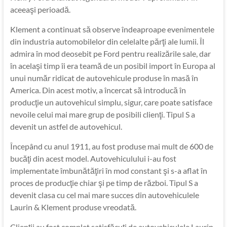
aceeaşi perioadă.
Klement a continuat să observe îndeaproape evenimentele
din industria automobilelor din celelalte părţi ale lumii. Îl
admira în mod deosebit pe Ford pentru realizările sale, dar
în acelaşi timp îi era teamă de un posibil import în Europa al
unui număr ridicat de autovehicule produse în masă în
America. Din acest motiv, a încercat să introducă în
producţie un autovehicul simplu, sigur, care poate satisface
nevoile celui mai mare grup de posibili clienţi. Tipul S a
devenit un astfel de autovehicul.
Începând cu anul 1911, au fost produse mai mult de 600 de
bucăţi din acest model. Autovehiculului i-au fost
implementate îmbunătăţiri în mod constant şi s-a aflat în
proces de producţie chiar şi pe timp de război. Tipul S a
devenit clasa cu cel mai mare succes din autovehiculele
Laurin & Klement produse vreodată.
Clienţii au fost complet satisfăcuţi de autovehiculele Laurin