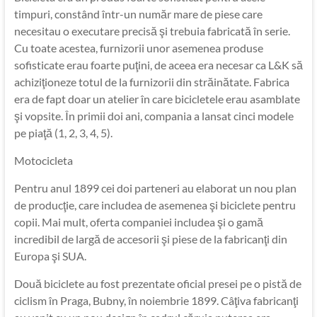
timpuri, constând într-un număr mare de piese care
necesitau o executare precisă şi trebuia fabricată în serie.
Cu toate acestea, furnizorii unor asemenea produse
sofisticate erau foarte puţini, de aceea era necesar ca L&K să
achiziţioneze totul de la furnizorii din străinătate. Fabrica
era de fapt doar un atelier în care bicicletele erau asamblate
şi vopsite. În primii doi ani, compania a lansat cinci modele
pe piaţă (1, 2, 3, 4, 5).
Motocicleta
Pentru anul 1899 cei doi parteneri au elaborat un nou plan
de producţie, care includea de asemenea şi biciclete pentru
copii. Mai mult, oferta companiei includea şi o gamă
incredibil de largă de accesorii şi piese de la fabricanţi din
Europa şi SUA.
Două biciclete au fost prezentate oficial presei pe o pistă de
ciclism în Praga, Bubny, în noiembrie 1899. Câţiva fabricanţi