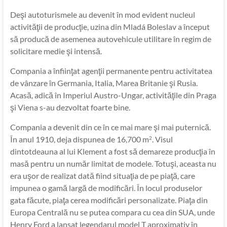
Deşi autoturismele au devenit în mod evident nucleul
activităţii de producţie, uzina din Mladá Boleslav a început
să producă de asemenea autovehicule utilitare în regim de
solicitare medie şi intensă.
Compania a înfiinţat agenţii permanente pentru activitatea
de vânzare în Germania, Italia, Marea Britanie şi Rusia.
Acasă, adică în Imperiul Austro-Ungar, activităţile din Praga
şi Viena s-au dezvoltat foarte bine.
Compania a devenit din ce în ce mai mare şi mai puternică.
În anul 1910, deja dispunea de 16,700 m
. Visul
2
dintotdeauna al lui Klement a fost să demareze producţia în
masă pentru un număr limitat de modele. Totuşi, aceasta nu
era uşor de realizat dată fiind situaţia de pe piaţă, care
impunea o gamă largă de modificări. În locul produselor
gata făcute, piaţa cerea modificări personalizate. Piaţa din
Europa Centrală nu se putea compara cu cea din SUA, unde
Henry Ford a lansat legendarul model T aproximativ în