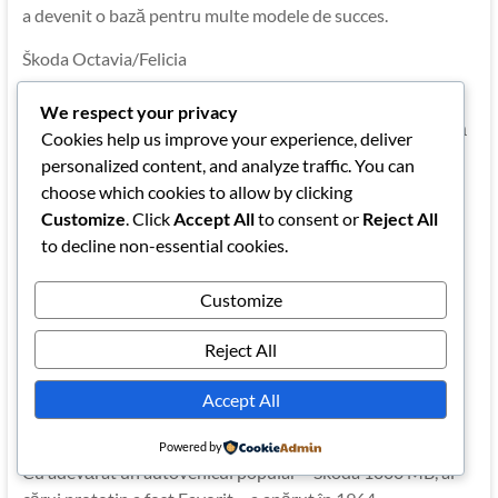
a devenit o bază pentru multe modele de succes.
Škoda Octavia/Felicia
În anii 1960 puntea faţă a autoturismelor Škoda a fost
We respect your privacy
reproiectată şi s-a renunţat la marcarea numerică, astfel că
Cookies help us improve your experience, deliver
Škoda 440 a devenit Octavia, iar modelul 450 a devenit
personalized content, and analyze traffic. You can
Felicia.
choose which cookies to allow by clicking
Customize
. Click
Accept All
to consent or
Reject All
Modelul Octavia a fost popular printre automobilişti
to decline non-essential cookies.
oriunde a fost vândut; au fost exportate cantităţi
considerabile din acest autovehicul. Dispuneau de
Customize
proprietăţi bune de conducere, mai ales pe drumurile
dificile. Erau autovehicule rezistente şi sigure, se aflau în
Reject All
vârful categoriei din care făceau parte şi întruneau
standarde foarte ridicate.
Accept All
Škoda 1000 MB
Powered by
Cu adevărat un autovehicul popular – Škoda 1000 MB, al