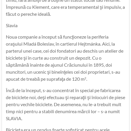
Împreună cu Klement, care era temperamental şi impulsiv, a
făcut o pereche ideală.
Slavia
Noua companie a început să funcţioneze la periferia
oraşului Mladá Boleslav, în cartierul Hejtmánka. Aici, la
parterul unei case, cei doi fondatori au deschis un atelier de
biciclete şi în curte au construit un depozit. Cu o
săptămână înainte de ajunul Crăciunului în 1895, doi
muncitori, un ucenic şi bineînţeles cei doi proprietari, s-au
apucat de treabă pe suprafaţa de 120 m
.
2
Încă de la început, s-au concentrat în special pe fabricarea
de biciclete noi, deşi efectuau şi reparaţii şi înlocuiri de piese
pentru vechile biciclete. De asemenea, nu le-a trebuit mult
timp nici pentru a stabili denumirea mărcii lor – s-a numit
SLAVIA.
Bicicleta era un produs foarte sofisticat pentru acele