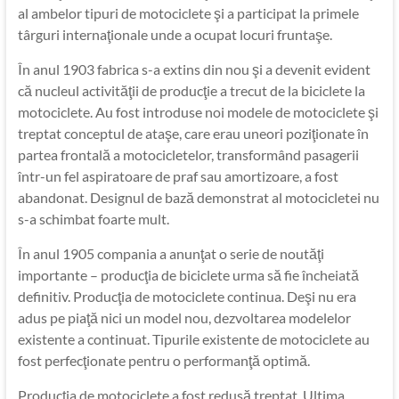
al ambelor tipuri de motociclete şi a participat la primele
târguri internaţionale unde a ocupat locuri fruntaşe.
În anul 1903 fabrica s-a extins din nou şi a devenit evident
că nucleul activităţii de producţie a trecut de la biciclete la
motociclete. Au fost introduse noi modele de motociclete şi
treptat conceptul de ataşe, care erau uneori poziţionate în
partea frontală a motocicletelor, transformând pasagerii
într-un fel aspiratoare de praf sau amortizoare, a fost
abandonat. Designul de bază demonstrat al motocicletei nu
s-a schimbat foarte mult.
În anul 1905 compania a anunţat o serie de noutăţi
importante – producţia de biciclete urma să fie încheiată
definitiv. Producţia de motociclete continua. Deşi nu era
adus pe piaţă nici un model nou, dezvoltarea modelelor
existente a continuat. Tipurile existente de motociclete au
fost perfecţionate pentru o performanţă optimă.
Producţia de motociclete a fost redusă treptat. Ultima