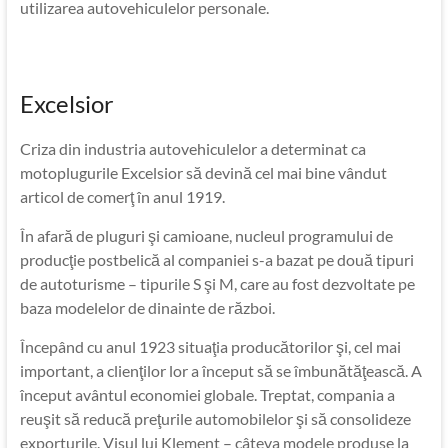
utilizarea autovehiculelor personale.
Excelsior
Criza din industria autovehiculelor a determinat ca
motoplugurile Excelsior să devină cel mai bine vândut
articol de comerţ în anul 1919.
În afară de pluguri şi camioane, nucleul programului de
producţie postbelică al companiei s-a bazat pe două tipuri
de autoturisme – tipurile S şi M, care au fost dezvoltate pe
baza modelelor de dinainte de război.
Începând cu anul 1923 situaţia producătorilor şi, cel mai
important, a clienţilor lor a început să se îmbunătăţească. A
început avântul economiei globale. Treptat, compania a
reuşit să reducă preţurile automobilelor şi să consolideze
exporturile. Visul lui Klement – câteva modele produse la